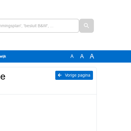
A
A
A
wijk
me
Vorige pagina