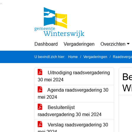
Ga naar de inhoud van deze pagina
Ga naar het zoeken
Ga naar het menu
Dashboard
Vergaderingen
Overzichten
U bevindt zich hier:
Home
Vergaderingen
Raadsverga
Uitnodiging raadsvergadering
Be
30 mei 2024
Wi
Agenda raadsvergadering 30
mei 2024
Besluitenlijst
raadsvergadering 30 mei 2024
Verslag raadsvergadering 30
mei 2024