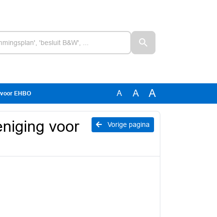
A
A
A
g voor EHBO
niging voor
Vorige pagina