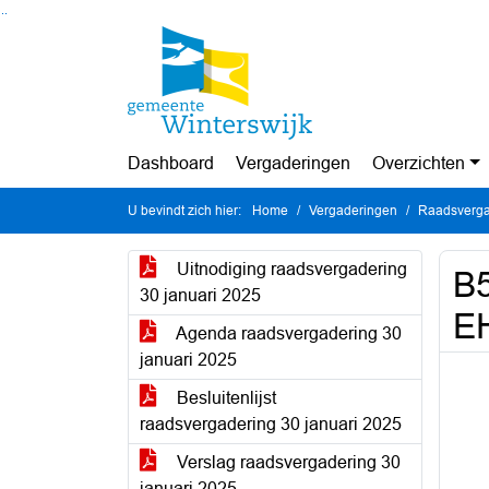
Ga naar de inhoud van deze pagina
Ga naar het zoeken
Ga naar het menu
Dashboard
Vergaderingen
Overzichten
U bevindt zich hier:
Home
Vergaderingen
Raadsverga
Uitnodiging raadsvergadering
B5
30 januari 2025
E
Agenda raadsvergadering 30
januari 2025
Besluitenlijst
raadsvergadering 30 januari 2025
Verslag raadsvergadering 30
januari 2025