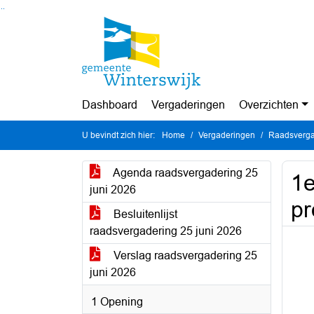
Ga naar de inhoud van deze pagina
Ga naar het zoeken
Ga naar het menu
Dashboard
Vergaderingen
Overzichten
U bevindt zich hier:
Home
Vergaderingen
Raadsverga
Agenda raadsvergadering 25
1e
juni 2026
pr
Besluitenlijst
raadsvergadering 25 juni 2026
Verslag raadsvergadering 25
juni 2026
1 Opening