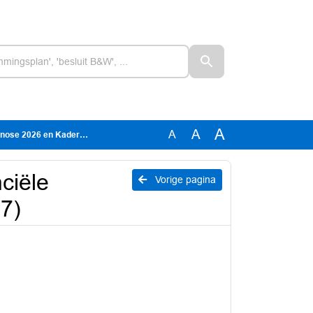
A
A
A
026 en Kaderbrief 2027)
ciële
Vorige pagina
7)