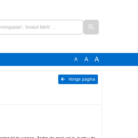
A
A
A
Vorige pagina