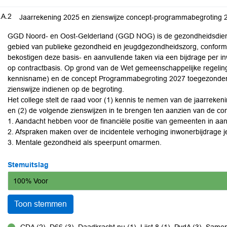
.A.2
Jaarrekening 2025 en zienswijze concept-programmabegrotin
GGD Noord- en Oost-Gelderland (GGD NOG) is de gezondheidsdiens
gebied van publieke gezondheid en jeugdgezondheidszorg, confor
bekostigen deze basis- en aanvullende taken via een bijdrage per 
op contractbasis. Op grond van de Wet gemeenschappelijke regeli
kennisname) en de concept Programmabegroting 2027 toegezonden.
zienswijze indienen op de begroting.
Het college stelt de raad voor (1) kennis te nemen van de jaarre
en (2) de volgende zienswijzen in te brengen ten aanzien van de
1. Aandacht hebben voor de financiële positie van gemeenten in aanl
2. Afspraken maken over de incidentele verhoging inwonerbijdrage
3. Mentale gezondheid als speerpunt omarmen.
Stemuitslag
100% Voor
Toon stemmen