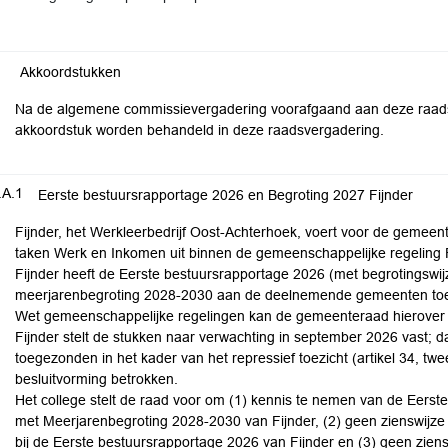
Akkoordstukken
Na de algemene commissievergadering voorafgaand aan deze raads
akkoordstuk worden behandeld in deze raadsvergadering.
.A.1
Eerste bestuursrapportage 2026 en Begroting 2027 Fijnder
Fijnder, het Werkleerbedrijf Oost-Achterhoek, voert voor de gemeen
taken Werk en Inkomen uit binnen de gemeenschappelijke regeling F
Fijnder heeft de Eerste bestuursrapportage 2026 (met begrotingswij
meerjarenbegroting 2028-2030 aan de deelnemende gemeenten toege
Wet gemeenschappelijke regelingen kan de gemeenteraad hierover 
Fijnder stelt de stukken naar verwachting in september 2026 vast;
toegezonden in het kader van het repressief toezicht (artikel 34, tw
besluitvorming betrokken.
Het college stelt de raad voor om (1) kennis te nemen van de Eers
met Meerjarenbegroting 2028-2030 van Fijnder, (2) geen zienswijze 
bij de Eerste bestuursrapportage 2026 van Fijnder en (3) geen zien