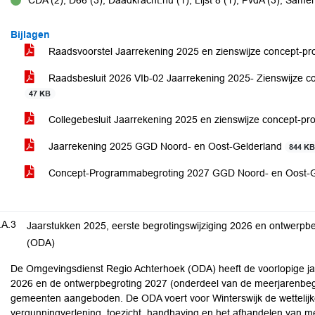
CDA (2), D66 (3), Daadkracht.nu (1), Lijst 8 (1), PvdA (3), Samen
voor
Bijlagen
Raadsvoorstel Jaarrekening 2025 en zienswijze concept
Raadsbesluit 2026 VIb-02 Jaarrekening 2025- Zienswijz
47 KB
Collegebesluit Jaarrekening 2025 en zienswijze concept
Jaarrekening 2025 GGD Noord- en Oost-Gelderland
844 K
Concept-Programmabegroting 2027 GGD Noord- en Oost-
.A.3
Jaarstukken 2025, eerste begrotingswijziging 2026 en ontwerp
(ODA)
De Omgevingsdienst Regio Achterhoek (ODA) heeft de voorlopige jaa
2026 en de ontwerpbegroting 2027 (onderdeel van de meerjarenbe
gemeenten aangeboden. De ODA voert voor Winterswijk de wettelijk
vergunningverlening, toezicht, handhaving en het afhandelen van m