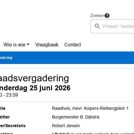
Zoeken
Wie is wie
Vraagbaak
Contact
adering
adsvergadering
nderdag 25 juni 2026
0 - 23:59
tie
Raadhuis, mevr. Kuipers-Rietbergplein 1
itter
Burgemeester B. Dijkstra
ier/Secretaris
Robert Jansen