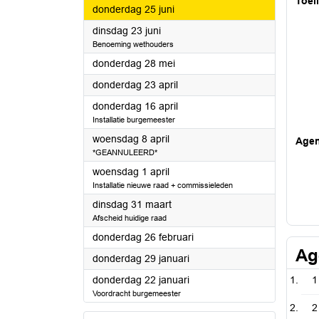
Toel
2026
donderdag 25 juni
2026
dinsdag 23 juni
Benoeming wethouders
2026
donderdag 28 mei
2026
donderdag 23 april
2026
donderdag 16 april
Installatie burgemeester
2026
woensdag 8 april
Age
*GEANNULEERD*
2026
woensdag 1 april
Installatie nieuwe raad + commissieleden
2026
dinsdag 31 maart
Afscheid huidige raad
2026
donderdag 26 februari
Ag
2026
donderdag 29 januari
2026
donderdag 22 januari
1
Voordracht burgemeester
2