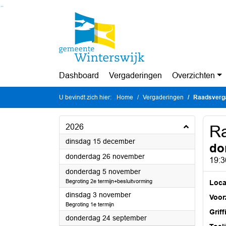
Ga naar de inhoud van deze pagina
Ga naar het zoeken
Ga naar het menu
Dashboard
Vergaderingen
Overzichten
U bevindt zich hier:
Home
Vergaderingen
Raadsverg
2026
Ra
2026
dinsdag 15 december
do
2026
donderdag 26 november
19:3
2026
donderdag 5 november
Begroting 2e termijn+besluitvorming
Loca
2026
dinsdag 3 november
Voorz
Begroting 1e termijn
Griff
2026
donderdag 24 september