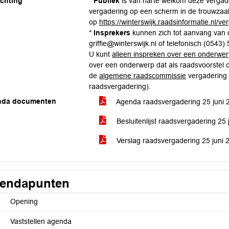
ichting
*
Publiek
is van harte welkom deze vergader
vergadering op een scherm in de trouwzaal 
op
https://winterswijk.raadsinformatie.nl/
*
Insprekers
kunnen zich tot aanvang van d
griffie@winterswijk.nl of telefonisch (0543)
U kunt
alleen inspreken over een onderwe
over een onderwerp dat als raadsvoorstel 
de
algemene raadscommissie
vergadering
raadsvergadering).
nda documenten
Agenda raadsvergadering 25 juni
Besluitenlijst raadsvergadering 25
Verslag raadsvergadering 25 juni
endapunten
Opening
Vaststellen agenda