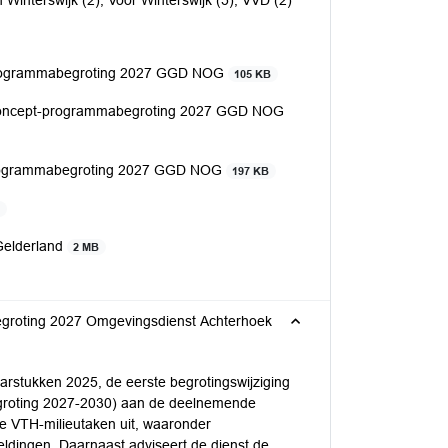
 Winterswijk (2), Voor Winterswijk (5), VVD (2)
-programmabegroting 2027 GGD NOG
105 KB
e concept-programmabegroting 2027 GGD NOG
-programmabegroting 2027 GGD NOG
197 KB
B
Gelderland
2 MB
begroting 2027 Omgevingsdienst Achterhoek
rstukken 2025, de eerste begrotingswijziging
groting 2027-2030) aan de deelnemende
e VTH-milieutaken uit, waaronder
eldingen. Daarnaast adviseert de dienst de