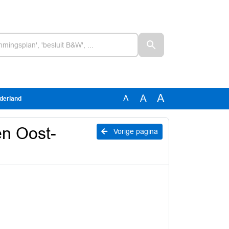
A
A
A
derland
n Oost-
Vorige pagina