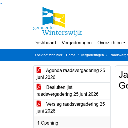
Ga naar de inhoud van deze pagina
Ga naar het zoeken
Ga naar het menu
Dashboard
Vergaderingen
Overzichten
U bevindt zich hier:
Home
Vergaderingen
Raadsverga
Agenda raadsvergadering 25
Ja
juni 2026
Ge
Besluitenlijst
raadsvergadering 25 juni 2026
Verslag raadsvergadering 25
juni 2026
1 Opening