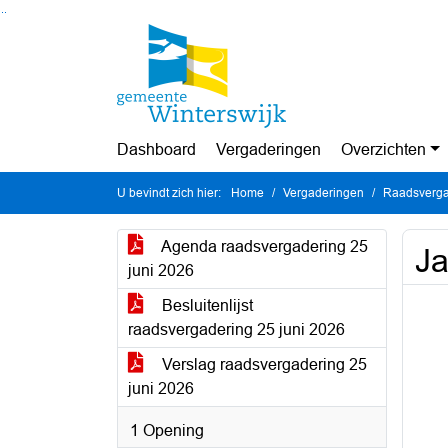
Ga naar de inhoud van deze pagina
Ga naar het zoeken
Ga naar het menu
Dashboard
Vergaderingen
Overzichten
U bevindt zich hier:
Home
Vergaderingen
Raadsverga
Agenda raadsvergadering 25
Ja
juni 2026
Besluitenlijst
raadsvergadering 25 juni 2026
Verslag raadsvergadering 25
juni 2026
1 Opening