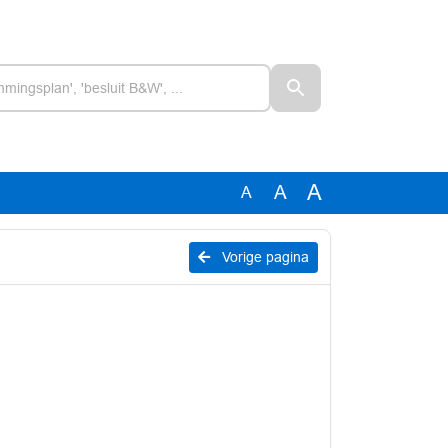
A
A
A
Vorige pagina