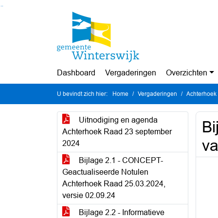
Ga naar de inhoud van deze pagina
Ga naar het zoeken
Ga naar het menu
Dashboard
Vergaderingen
Overzichten
U bevindt zich hier:
Home
Vergaderingen
Achterhoek
Uitnodiging en agenda
Bi
Achterhoek Raad 23 september
va
2024
Bijlage 2.1 - CONCEPT-
Geactualiseerde Notulen
Achterhoek Raad 25.03.2024,
versie 02.09.24
Bijlage 2.2 - Informatieve