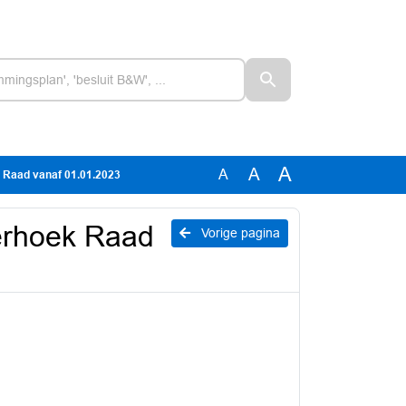
A
A
A
k Raad vanaf 01.01.2023
terhoek Raad
Vorige pagina