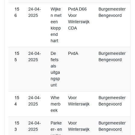
15
24-04-
Wijke
PvdA D66
Burgemeester
6
2025
n met
Voor
Bengevoord
een
Winterswijk
klopp
CDA
end
hart
15
24-04-
De
PvdA
Burgemeester
5
2025
fiets
Bengevoord
als
uitga
ngsp
unt
15
24-04-
Whe
Voor
Burgemeester
4
2025
merb
Winterswijk
Bengevoord
eek
15
24-04-
Parke
Voor
Burgemeester
3
2025
er- en
Winterswijk
Bengevoord