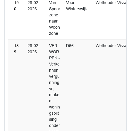
19
26-02-
Van
Voor
Wethouder Visser
0
2026
Spoor
Winterswijk
zone
naar
Woon
zone
18
26-02-
VER
D66
Wethouder Visser
9
2026
WOR
PEN -
Verke
nnen
vergu
nning
vrij
make
n
wonin
gsplit
sing
onder