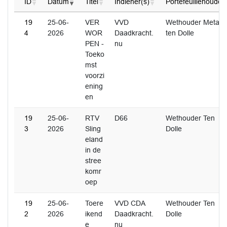
ID
Datum
Titel
Indiener(s)
Portefeuillehouder
19
25-06-
VER
VVD
Wethouder Metaal
4
2026
WOR
Daadkracht.
ten Dolle
PEN -
nu
Toeko
mst
voorzi
ening
en
19
25-06-
RTV
D66
Wethouder Ten
3
2026
Sling
Dolle
eland
in de
stree
komr
oep
19
25-06-
Toere
VVD CDA
Wethouder Ten
2
2026
ikend
Daadkracht.
Dolle
e
nu