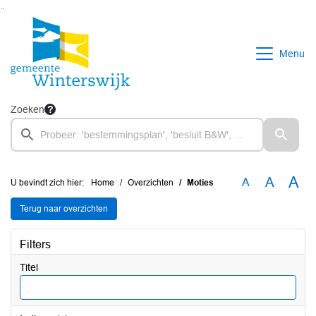
Ga naar de inhoud van deze pagina
Ga naar het zoeken
Ga naar het menu
Menu
Zoeken
A
A
A
U bevindt zich hier:
Home
Overzichten
Moties
Terug naar overzichten
Filters
Titel