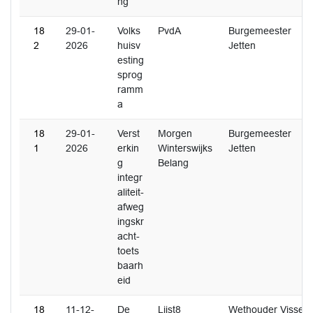
ng
18
29-01-
Volks
PvdA
Burgemeester
2
2026
huisv
Jetten
esting
sprog
ramm
a
18
29-01-
Verst
Morgen
Burgemeester
1
2026
erkin
Winterswijks
Jetten
g
Belang
integr
aliteit-
afweg
ingskr
acht-
toets
baarh
eid
18
11-12-
De
Lijst8
Wethouder Visser