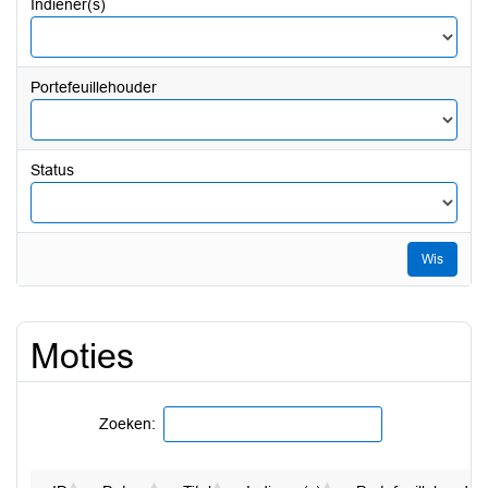
Indiener(s)
Portefeuillehouder
Status
Wis
Moties
Zoeken: