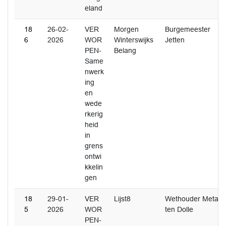
eland
18
26-02-
VER
Morgen
Burgemeester
6
2026
WOR
Winterswijks
Jetten
PEN-
Belang
Same
nwerk
ing
en
wede
rkerig
heid
in
grens
ontwi
kkelin
gen
18
29-01-
VER
Lijst8
Wethouder Metaal
5
2026
WOR
ten Dolle
PEN-