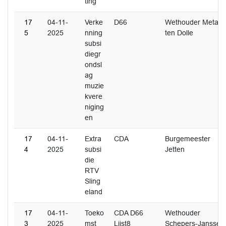
ting
17
04-11-
Verke
D66
Wethouder Metaal
5
2025
nning
ten Dolle
subsi
diegr
ondsl
ag
muzie
kvere
niging
en
17
04-11-
Extra
CDA
Burgemeester
4
2025
subsi
Jetten
die
RTV
Sling
eland
17
04-11-
Toeko
CDA D66
Wethouder
3
2025
mst
Lijst8
Schepers-Janssen