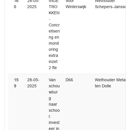
16
28-05-
INGE
Voor
Wethouder
0
2025
TRO
Winterswijk
Schepers-Janssen
KKEN
-
Concr
etiseri
ng en
monit
oring
extra
inzet
2 fte
15
28-05-
Van
D66
Wethouder Metaal
9
2025
schou
ten Dolle
wbur
g
naar
schoo
l:
invest
eer in