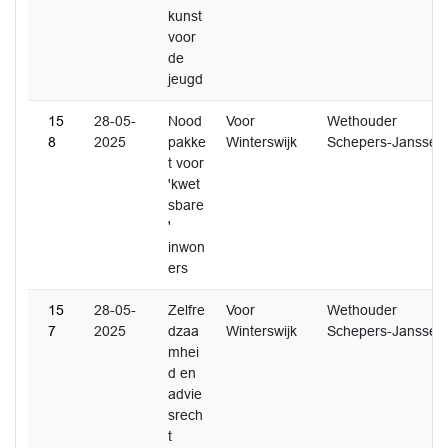
kunst
voor
de
jeugd
15
28-05-
Nood
Voor
Wethouder
8
2025
pakke
Winterswijk
Schepers-Janssen
t voor
'kwet
sbare
'
inwon
ers
15
28-05-
Zelfre
Voor
Wethouder
7
2025
dzaa
Winterswijk
Schepers-Janssen
mhei
d en
advie
srech
t