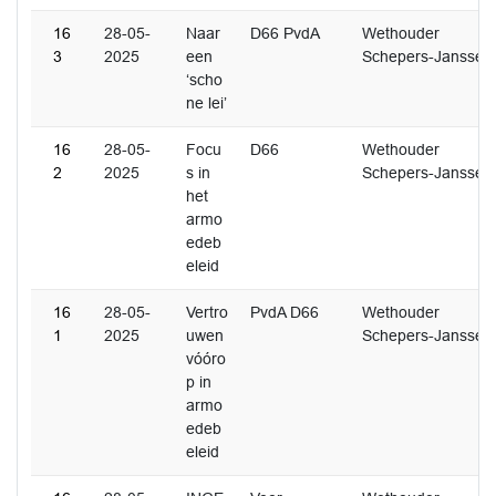
16
28-05-
Naar
D66 PvdA
Wethouder
3
2025
een
Schepers-Janssen
‘scho
ne lei’
16
28-05-
Focu
D66
Wethouder
2
2025
s in
Schepers-Janssen
het
armo
edeb
eleid
16
28-05-
Vertro
PvdA D66
Wethouder
1
2025
uwen
Schepers-Janssen
vóóro
p in
armo
edeb
eleid