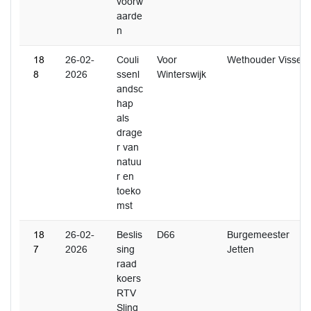
voorw
aarde
n
18
26-02-
Couli
Voor
Wethouder Visser
8
2026
ssenl
Winterswijk
andsc
hap
als
drage
r van
natuu
r en
toeko
mst
18
26-02-
Beslis
D66
Burgemeester
7
2026
sing
Jetten
raad
koers
RTV
Sling