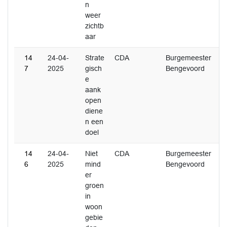
n
weer
zichtb
aar
14
24-04-
Strate
CDA
Burgemeester
7
2025
gisch
Bengevoord
e
aank
open
diene
n een
doel
14
24-04-
Niet
CDA
Burgemeester
6
2025
mind
Bengevoord
er
groen
in
woon
gebie