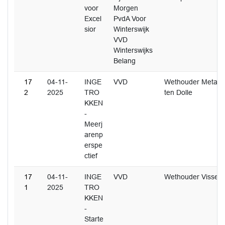
voor
Morgen
Excel
PvdA Voor
sior
Winterswijk
VVD
Winterswijks
Belang
17
04-11-
INGE
VVD
Wethouder Metaal
2
2025
TRO
ten Dolle
KKEN
-
Meerj
arenp
erspe
ctief
17
04-11-
INGE
VVD
Wethouder Visser
1
2025
TRO
KKEN
-
Starte