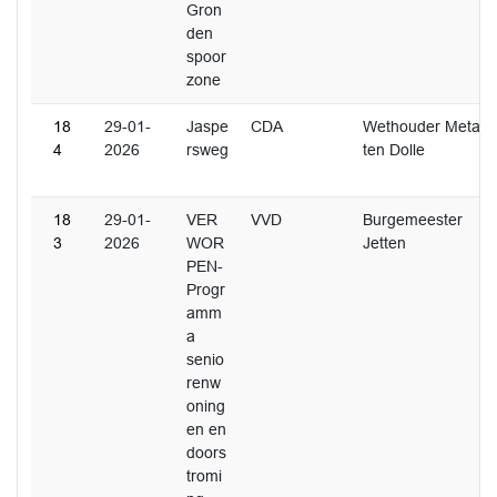
Gron
den
spoor
zone
18
29-01-
Jaspe
CDA
Wethouder Metaal
4
2026
rsweg
ten Dolle
18
29-01-
VER
VVD
Burgemeester
3
2026
WOR
Jetten
PEN-
Progr
amm
a
senio
renw
oning
en en
doors
tromi