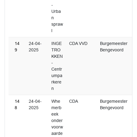
-
Urba
n
spraw
l
14
24-04-
INGE
CDA VVD
Burgemeester
9
2025
TRO
Bengevoord
KKEN
-
Centr
umpa
rkere
n
14
24-04-
Whe
CDA
Burgemeester
8
2025
merb
Bengevoord
eek
onder
voorw
aarde