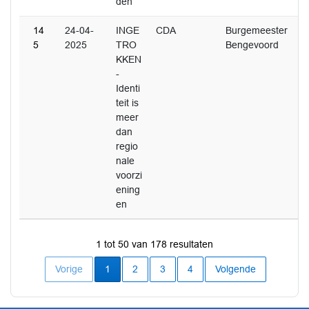
den
14
24-04-
INGE
CDA
Burgemeester
5
2025
TRO
Bengevoord
KKEN
-
Identi
teit is
meer
dan
regio
nale
voorzi
ening
en
1 tot 50 van 178 resultaten
Huidige pagina
Vorige
1
2
3
4
Volgende