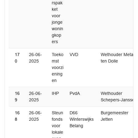
rspak
ket
voor
jonge
wonin
gkop
ers
17
26-06-
Toeko
VVD
Wethouder Metaal
0
2025
mst
ten Dolle
voorzi
ening
en
16
26-06-
IHP
PvdA
Wethouder
9
2025
Schepers-Janssen
16
26-06-
Steun
D66
Burgemeester
8
2025
fonds
Winterswijks
Jetten
voor
Belang
lokale