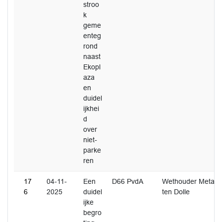
stroo
k
geme
enteg
rond
naast
Ekopl
aza
en
duidel
ijkhei
d
over
niet-
parke
ren
17
04-11-
Een
D66 PvdA
Wethouder Metaal
6
2025
duidel
ten Dolle
ijke
begro