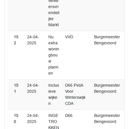
verke
ersvri
endeli
jke
Markt
15
24-04-
Nu
VVD
Burgemeester
2
2025
extra
Bengevoord
wonin
gbou
w
plann
en
15
24-04-
Inclus
D66 PvdA
Burgemeester
1
2025
ieve
Voor
Bengevoord
wijke
Winterswijk
n
CDA
15
24-04-
INGE
D66
Burgemeester
0
2025
TRO
Bengevoord
KKEN