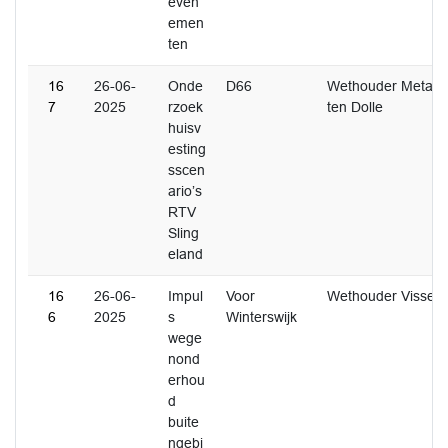
even
emen
ten
16
26-06-
Onde
D66
Wethouder Metaal
7
2025
rzoek
ten Dolle
huisv
esting
sscen
ario’s
RTV
Sling
eland
16
26-06-
Impul
Voor
Wethouder Visser
6
2025
s
Winterswijk
wege
nond
erhou
d
buite
ngebi