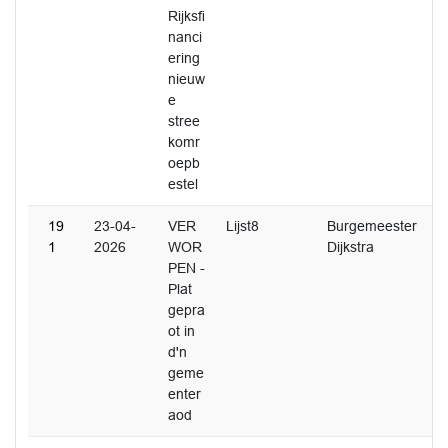
Rijksﬁ
nanci
ering
nieuw
e
stree
komr
oepb
estel
19
23-04-
VER
Lijst8
Burgemeester
1
2026
WOR
Dijkstra
PEN -
Plat
gepra
ot in
d'n
geme
enter
aod