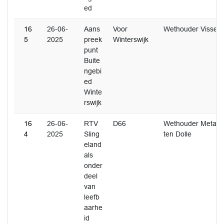
ed
16
26-06-
Aans
Voor
Wethouder Visser
5
2025
preek
Winterswijk
punt
Buite
ngebi
ed
Winte
rswijk
16
26-06-
RTV
D66
Wethouder Metaal
4
2025
Sling
ten Dolle
eland
als
onder
deel
van
leefb
aarhe
id