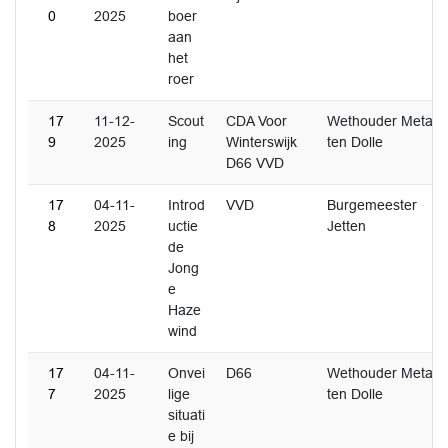
0
2025
boer
aan
het
roer
17
11-12-
Scout
CDA Voor
Wethouder Metaal
9
2025
ing
Winterswijk
ten Dolle
D66 VVD
17
04-11-
Introd
VVD
Burgemeester
8
2025
uctie
Jetten
de
Jong
e
Haze
wind
17
04-11-
Onvei
D66
Wethouder Metaal
7
2025
lige
ten Dolle
situati
e bij