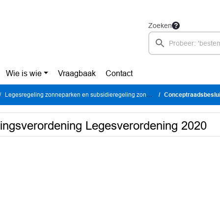
Zoeken
Wie is wie
Vraagbaak
Contact
Legesregeling zonneparken en subsidieregeling zonnevelden
Conceptraadsbesluit 1e
gingsverordening Legesverordening 2020