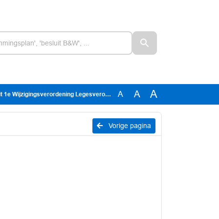
A
A
A
 Wijzigingsverordening Legesverordening 2020
Vorige pagina