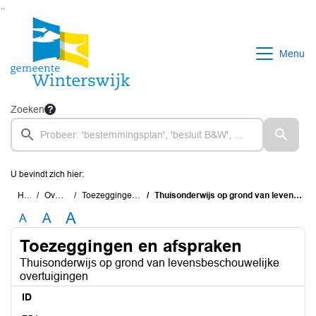
Ga naar de inhoud van deze pagina
Ga naar het zoeken
Ga naar het menu
Menu
Zoeken
U bevindt zich hier:
Home
Overzichten
Toezeggingen en afspraken
Thuisonderwijs op grond van levensbeschouwelijke overtuigingen
A
A
A
Toezeggingen en afspraken
Thuisonderwijs op grond van levensbeschouwelijke
overtuigingen
ID