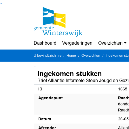
Ga naar de inhoud van deze pagina
Ga naar het zoeken
Ga naar het menu
Dashboard
Vergaderingen
Overzichten
U bevindt zich hier:
Home
Overzichten
Ingekomen st
Ingekomen stukken
Brief Alliantie Informele Steun Jeugd en Gez
ID
1665
Agendapunt
Raad
donde
Raadh
Datum
26-05
Afzender
Allia