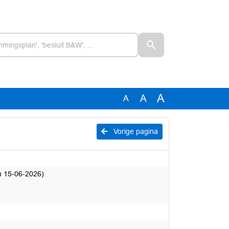
A
A
A
Vorige pagina
m 15-06-2026)