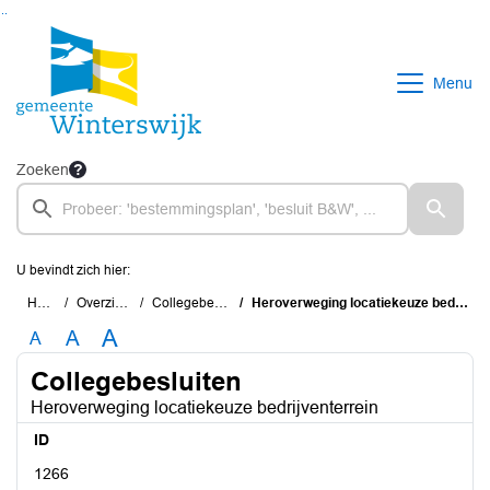
Ga naar de inhoud van deze pagina
Ga naar het zoeken
Ga naar het menu
Menu
Zoeken
U bevindt zich hier:
Home
Overzichten
Collegebesluiten
Heroverweging locatiekeuze bedrijventerrein
A
A
A
Collegebesluiten
Heroverweging locatiekeuze bedrijventerrein
ID
1266