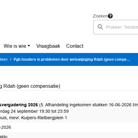
Zoeken
Wie is wie
Vraagbaak
Contact
ukken
Pgb-houders in problemen door wetswijziging Rdah (geen compensatie)
ng Rdah (geen compensatie)
svergadering 2026
(5. Afhandeling ingekomen stukken 16-06-2026 t/
rdag 24 september 19:30 tot 23:59
uis, mevr. Kuipers-Rietbergplein 1
-2026
aldo