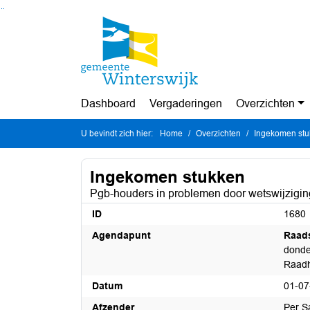
Ga naar de inhoud van deze pagina
Ga naar het zoeken
Ga naar het menu
Dashboard
Vergaderingen
Overzichten
U bevindt zich hier:
Home
Overzichten
Ingekomen st
Ingekomen stukken
Pgb-houders in problemen door wetswijzigi
ID
1680
Agendapunt
Raad
donde
Raadh
Datum
01-07
Afzender
Per S