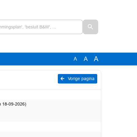
A
A
A
Vorige pagina
m 18-09-2026)