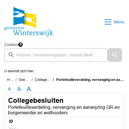
Ga naar de inhoud van deze pagina
Ga naar het zoeken
Ga naar het menu
Menu
Zoeken
U bevindt zich hier:
Home
Overzichten
Collegebesluiten
Portefeuilleverdeling, vervanging en aanwijzing GR-en burgemeester en wethouders
A
A
A
Collegebesluiten
Portefeuilleverdeling, vervanging en aanwijzing GR-en
burgemeester en wethouders
ID