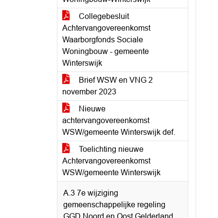
Collegebesluit
Achtervangovereenkomst
Waarborgfonds Sociale
Woningbouw - gemeente
Winterswijk
Brief WSW en VNG 2
november 2023
Nieuwe
achtervangovereenkomst
WSW/gemeente Winterswijk def.
Toelichting nieuwe
Achtervangovereenkomst
WSW/gemeente Winterswijk
A.3 7e wijziging
gemeenschappelijke regeling
GGD Noord en Oost Gelderland