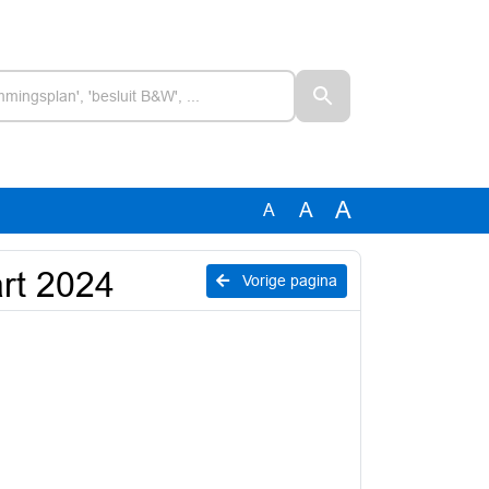
A
A
A
rt 2024
Vorige pagina