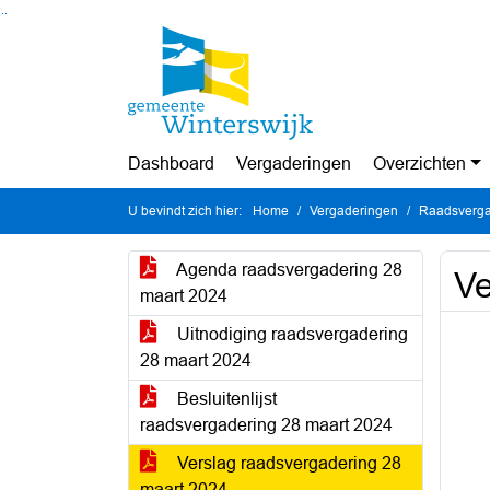
Ga naar de inhoud van deze pagina
Ga naar het zoeken
Ga naar het menu
Dashboard
Vergaderingen
Overzichten
U bevindt zich hier:
Home
Vergaderingen
Raadsverga
Agenda raadsvergadering 28
Ve
maart 2024
Uitnodiging raadsvergadering
28 maart 2024
Besluitenlijst
raadsvergadering 28 maart 2024
Verslag raadsvergadering 28
maart 2024