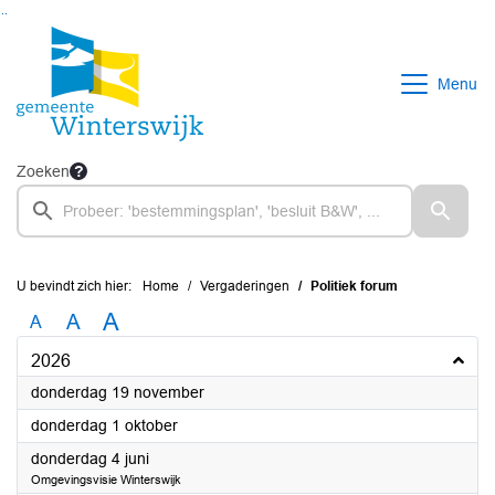
Ga naar de inhoud van deze pagina
Ga naar het zoeken
Ga naar het menu
Menu
Zoeken
U bevindt zich hier:
Home
Vergaderingen
Politiek forum
A
A
A
2026
2026
donderdag 19 november
2026
donderdag 1 oktober
2026
donderdag 4 juni
Omgevingsvisie Winterswijk