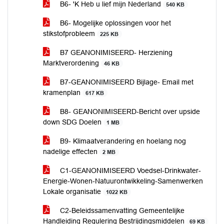
B6- 'K Heb u lief mijn Nederland
540 KB
B6- Mogelijke oplossingen voor het
stikstofprobleem
225 KB
B7 GEANONIMISEERD- Herziening
Marktverordening
46 KB
B7-GEANONIMISEERD Bijlage- Email met
kramenplan
617 KB
B8- GEANONIMISEERD-Bericht over upside
down SDG Doelen
1 MB
B9- Klimaatverandering en hoelang nog
nadelige effecten
2 MB
C1-GEANONIMISEERD Voedsel-Drinkwater-
Energie-Wonen-Natuurontwikkeling-Samenwerken
Lokale organisatie
1022 KB
C2-Beleidssamenvatting Gemeentelijke
Handleiding Regulering Bestrijdingsmiddelen
69 KB