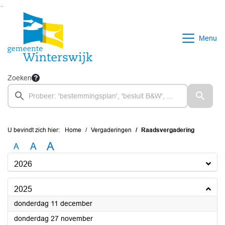
Ga naar de inhoud van deze pagina
Ga naar het zoeken
Ga naar het menu
Menu
Zoeken
U bevindt zich hier:
Home
Vergaderingen
Raadsvergadering
A
A
A
2026
2025
2025
donderdag 11 december
2025
donderdag 27 november