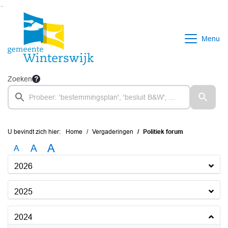
Ga naar de inhoud van deze pagina
Ga naar het zoeken
Ga naar het menu
Menu
Zoeken
U bevindt zich hier:
Home
Vergaderingen
Politiek forum
A
A
A
2026
2025
2024